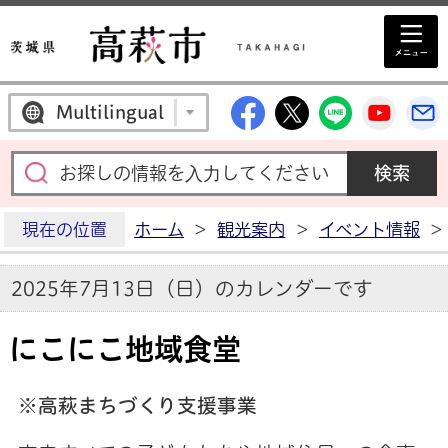
高萩市公式Facebo
高萩市公式X
高萩市公
高萩
Multilingual
現在の位置
ホーム
>
観光案内
>
イベント情報
>
2025年7月13日（日）のカレンダーです
にこにこ地域食堂
※高萩まちづくり支援事業