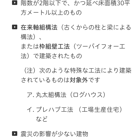
階数が2階以下で、かつ延べ床面積30平
方メートル以上のもの
在来軸組構法
（古くからの柱と梁による
構法）、
または
枠組壁工法
（ツーバイフォー工
法）で建築されたもの
（注）次のような特殊な工法により建築
されているものは
対象外
です
丸太組構法（ログハウス）
プレハブ工法 （工場生産住宅）
など
震災の影響が少ない建物