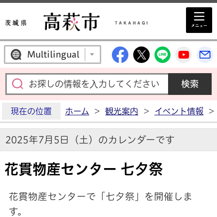
高萩市公式Facebo
高萩市公式X
高萩市公
高萩
Multilingual
現在の位置
ホーム
>
観光案内
>
イベント情報
>
2025年7月5日（土）のカレンダーです
花貫物産センター 七夕祭
花貫物産センターで「七夕祭」を開催しま
す。