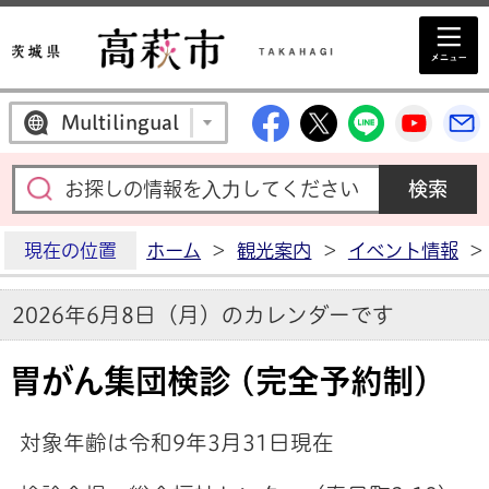
高萩市公式Facebo
高萩市公式X
高萩市公
高萩
Multilingual
現在の位置
ホーム
>
観光案内
>
イベント情報
>
2026年6月8日（月）のカレンダーです
胃がん集団検診 (完全予約制)
対象年齢は令和9年3月31日現在