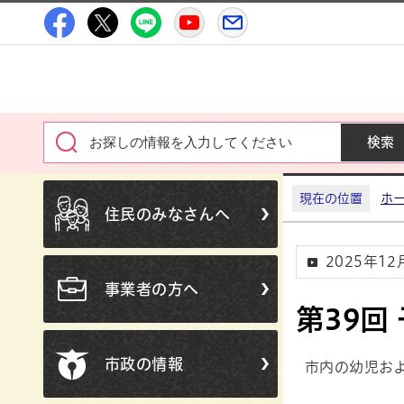
高萩市公式Facebook
高萩市公式X
高萩市公式LINE
高萩市YouTube公式チャン
メルたか
現在の位置
ホ
住民のみなさんへ
2025年1
事業者の方へ
第39回
市政の情報
市内の幼児お