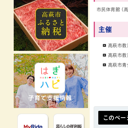
市民体育館 (高
主催
高萩市教
高萩市教
高萩市青
MyRideのるる
暮らしの便利
このペー