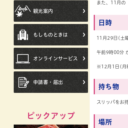
また、11月
観光案内
日時
もしものときは
11月29日(土
午前9時00分 
オンラインサービス
※12月1日(
申請書・届出
持ち物
スリッパをお
ピックアップ
場所