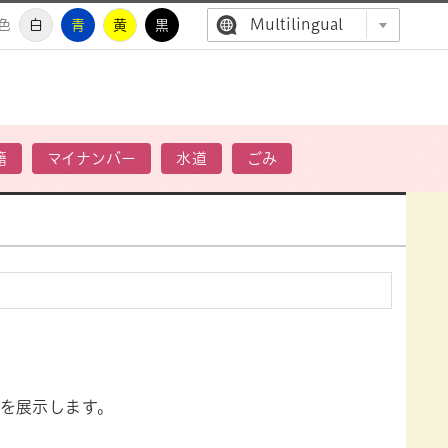
Multilingual
色
白
青
黄
黒
高萩市公
籍
マイナンバー
水道
ごみ
を展示します。