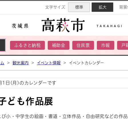
ネル
文字サイズ
標準
拡大
背景
ふるさと納税
補助金
住民票
市報
戸
ーム
>
観光案内
>
イベント情報
>
イベントカレンダー
2月1日(月)のカレンダーです
 子ども作品展
よび小・中学生の絵画・書道・立体作品・自由研究などの作品