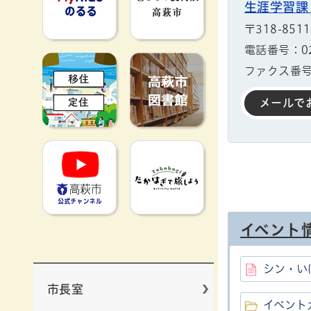
生涯学習課
〒318-85
電話番号：029
移住定住
高萩市図書館
ファクス番号：
メールで
高萩市YouTube公式チャンネ
たかはぎで旅
イベント
シン・い
市長室
イベント