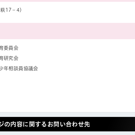
萩17－4)
育委員会
育研究会
少年相談員協議会
帳
ジの内容に関するお問い合わせ先