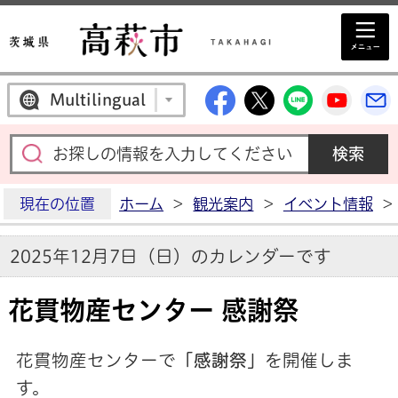
高萩市公式Facebo
高萩市公式X
高萩市公
高萩
Multilingual
現在の位置
ホーム
>
観光案内
>
イベント情報
>
2025年12月7日（日）のカレンダーです
花貫物産センター 感謝祭
花貫物産センターで
「感謝祭」
を開催しま
す。