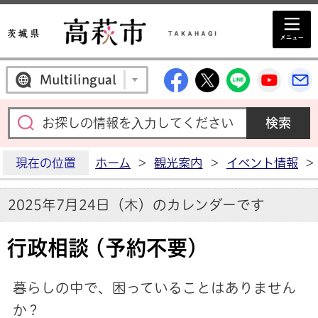
高萩市公式Facebo
高萩市公式X
高萩市公
高萩
Multilingual
現在の位置
ホーム
>
観光案内
>
イベント情報
>
2025年7月24日（木）のカレンダーです
行政相談 (予約不要)
暮らしの中で、困っていることはありません
か？