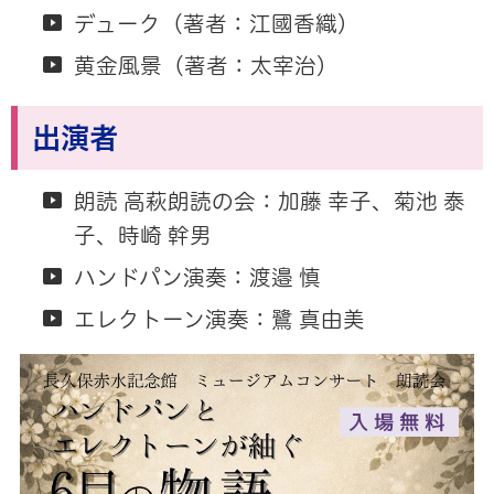
デューク（著者：江國香織）
黄金風景（著者：太宰治）
出演者
朗読 高萩朗読の会：加藤 幸子、菊池 泰
子、時崎 幹男
ハンドパン演奏：渡邉 慎
エレクトーン演奏：鷺 真由美