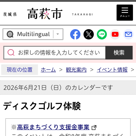
高萩市公式Facebo
高萩市公式X
高萩市公
高萩
Multilingual
現在の位置
ホーム
>
観光案内
>
イベント情報
>
2026年6月21日（日）のカレンダーです
ディスクゴルフ体験
※
高萩まちづくり支援金事業