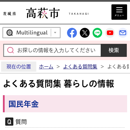
高萩市公式Facebo
高萩市公式X
高萩市公
高萩
Multilingual
現在の位置
ホーム
>
よくある質問集
>
よくある
よくある質問集 暮らしの情報
国民年金
質問