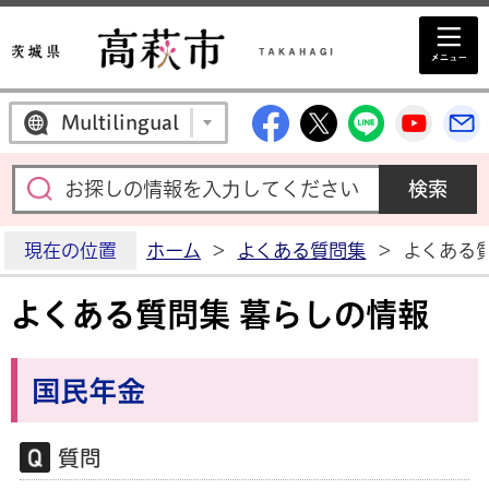
高萩市公式Facebo
高萩市公式X
高萩市公
高萩
Multilingual
現在の位置
ホーム
>
よくある質問集
>
よくある
よくある質問集 暮らしの情報
国民年金
質問