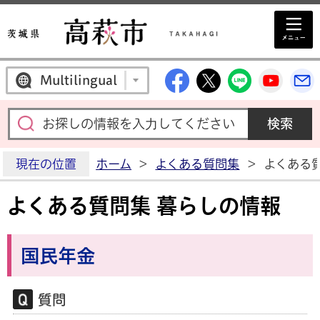
高萩市公式Facebo
高萩市公式X
高萩市公
高萩
Multilingual
現在の位置
ホーム
>
よくある質問集
>
よくある
よくある質問集 暮らしの情報
国民年金
質問