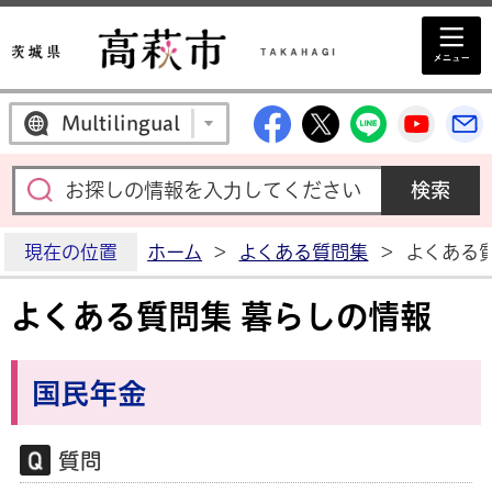
高萩市公式Facebo
高萩市公式X
高萩市公
高萩
Multilingual
現在の位置
ホーム
>
よくある質問集
>
よくある
よくある質問集 暮らしの情報
国民年金
質問