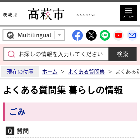
高萩市公式Facebo
高萩市公式X
高萩市公
高萩
Multilingual
現在の位置
ホーム
>
よくある質問集
>
よくある
よくある質問集 暮らしの情報
ごみ
質問