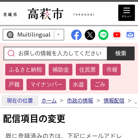
高萩市公式Facebo
高萩市公式Twi
高萩市公
高萩
Muitilingual
ふるさと納税
補助金
住民票
市報
戸籍
マイナンバー
水道
ごみ
現在の位置
ホーム
>
市政の情報
>
情報配信
>
配信項目の変更
既に登録済みの方は、下記にメールアドレ