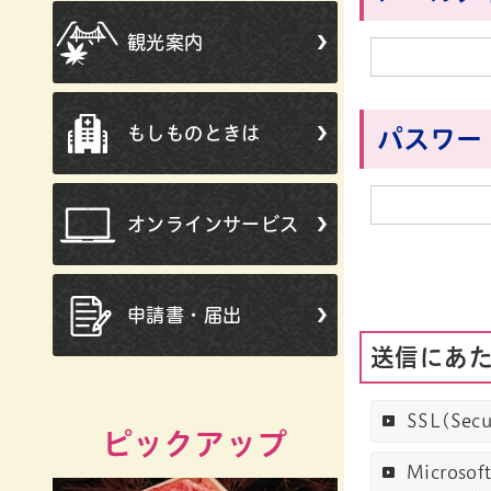
観光案内
もしものときは
パスワー
オンラインサービス
申請書・届出
送信にあ
SSL(Se
ピックアップ
Micro