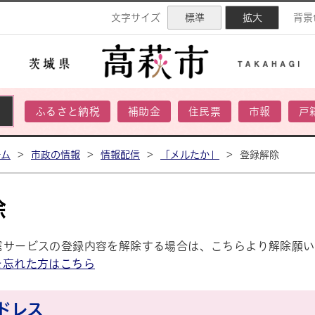
ネル
文字サイズ
標準
拡大
背景
ふるさと納税
補助金
住民票
市報
戸
ーム
>
市政の情報
>
情報配信
>
「メルたか」
>
登録解除
除
信サービスの登録内容を解除する場合は、こちらより解除願い
を忘れた方はこちら
ドレス