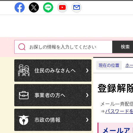
高萩市公式Facebook
高萩市公式Twitter
高萩市公式LINE
高萩市YouTube公式チャン
メルたか
現在の位置
ホ
住民のみなさんへ
登録解
事業者の方へ
メール一斉配
⇒
パスワード
市政の情報
メールア