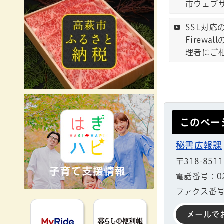
市ウェブ
SSL対応
Firew
理者にご
このペー
秘書広報課
〒318-851
電話番号：02
ファクス番号：
MyRideのるる
暮らしの便利
メールで