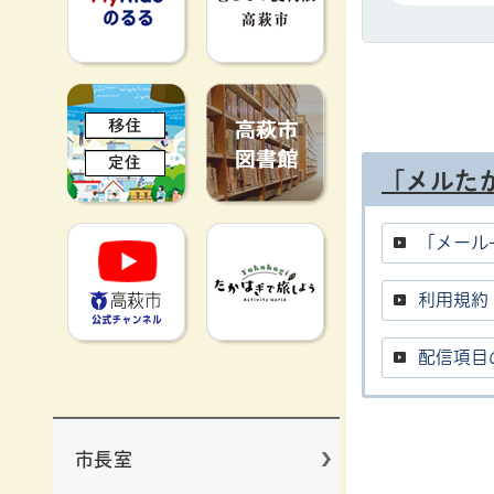
移住定住
高萩市図書館
「メルた
高萩市YouTube公式チャンネ
たかはぎで旅
「メール
利用規約
配信項目
市長室