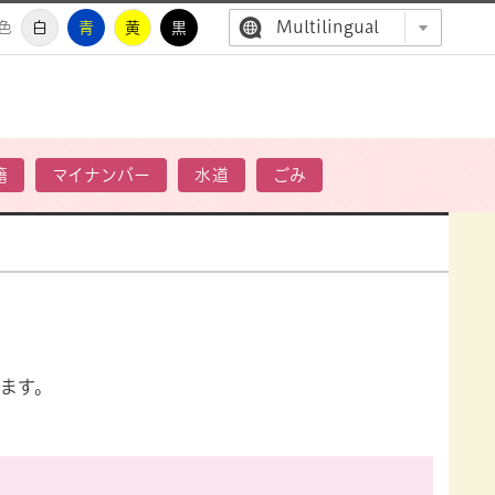
Multilingual
色
白
青
黄
黒
高萩市公
籍
マイナンバー
水道
ごみ
ます。