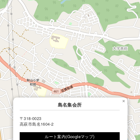
×
島名集会所
〒318-0023
高萩市島名1604-2
ルート案内(Googleマップ)