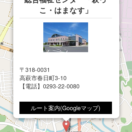
こ・はまなす」
〒318-0031
高萩市春日町3-10
【電話】0293-22-0080
＜多目的ホール＞
ルート案内(Googleマップ)
収容人数：284人
自動収納客席、自動昇降ステー
ジ ほか、