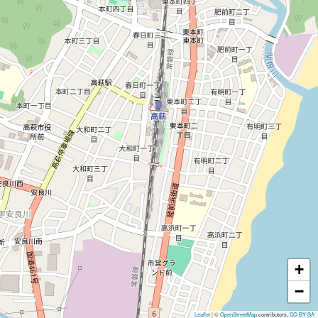
ミニギャラリー、市民コーナー
など
※12月29日～1月3日は、休館日に
なります。
障がい者等の駐車場・トイレあり
+
−
Leaflet
|
©
OpenStreetMap
contributors,
CC-BY-SA