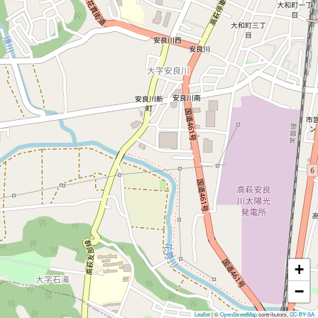
+
−
Leaflet
|
©
OpenStreetMap
contributors,
CC-BY-SA