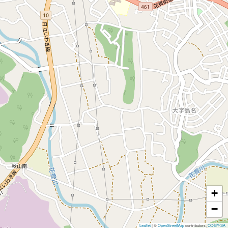
+
−
Leaflet
|
©
OpenStreetMap
contributors,
CC-BY-SA