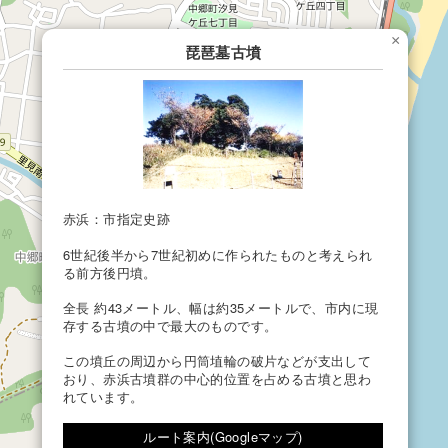
×
琵琶墓古墳
赤浜：市指定史跡
6世紀後半から7世紀初めに作られたものと考えられ
る前方後円墳。
全長 約43メートル、幅は約35メートルで、市内に現
存する古墳の中で最大のものです。
この墳丘の周辺から円筒埴輪の破片などが支出して
おり、赤浜古墳群の中心的位置を占める古墳と思わ
れています。
ルート案内(Googleマップ)