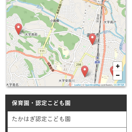
+
−
Leaflet
|
©
OpenStreetMap
contributors,
CC-BY-SA
保育園・認定こども園
たかはぎ認定こども園