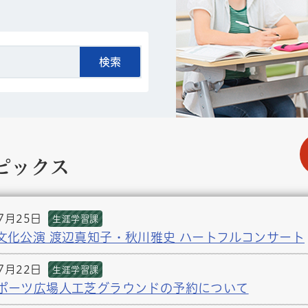
ピックス
7月25日
生涯学習課
文化公演 渡辺真知子・秋川雅史 ハートフルコンサート
7月22日
生涯学習課
ポーツ広場人工芝グラウンドの予約について