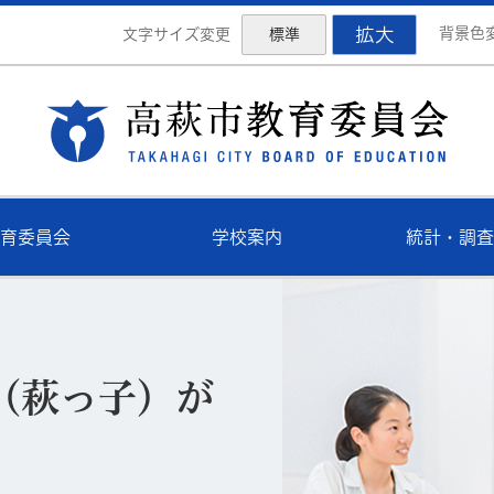
拡大
背景色
文字サイズ変更
標準
高萩
育委員会
学校案内
統計・調査
（萩っ子）が