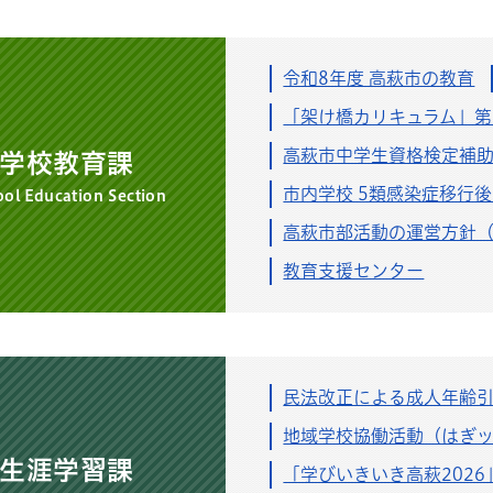
年7月1日
生涯学習課
民球場
令和8年度 高萩市の教育
6月19日
教育総務課
「架け橋カリキュラム」第
より
高萩市中学生資格検定補
学校教育課
6月19日
教育総務課
市内学校 5類感染症移行
ol Education Section
食献立表
高萩市部活動の運営方針
年6月7日
生涯学習課
教育支援センター
回珂北高等学校野球大会開催
5月27日
学校教育課
年度 高萩市の教育
民法改正による成人年齢
5月20日
生涯学習課
地域学校協働活動（はぎ
赤水記念館（高萩市歴史民俗資料館）へようこそ
生涯学習課
「学びいきいき高萩2026