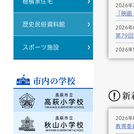
穂積家住宅
2026
「映画
歴史民俗資料館
2026
第79
スポーツ施設
2026年
高浜ス
2026年
市内の学校
小中学
2026
新
高萩市立
高萩小学校
高萩市
TAKAHAGI ELEMENTARY SCHOOL
2026年
2026
高萩市立
秋山小学校
令和7
教育委
AKIYAMA ELEMENTARY SCHOOL