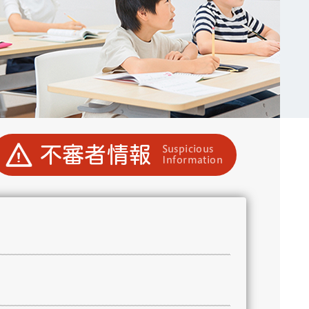
不審者情報
Suspicious
Information