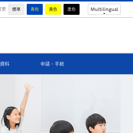
変更
標準
青色
黄色
黒色
Multilingual
市教育委員会公式ホームページ
資料
申請・手続