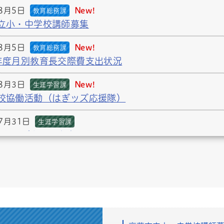
3月18日
生涯学習課
年8月5日
New!
教育総務課
赤水資料の修理状況
立小・中学校講師募集
12月10日
教育総務課
年8月5日
New!
教育総務課
費就学援助の入学前支給
年度月別教育長交際費支出状況
年8月3日
New!
生涯学習課
校協働活動（はぎッズ応援隊）
7月31日
生涯学習課
たかはぎさくら宇宙公園リレーマラソン
7月27日
教育総務課
関する事務の管理及び執行の状況の点検及び評価に関
7月24日
生涯学習課
盛