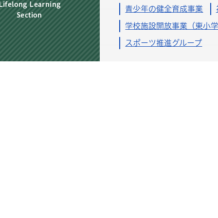
5月19日
Lifelong Learning
生涯学習課
青少年の健全育成事業
Section
文化協会事業及びイベント紹介
学校施設開放事業（東小
スポーツ推進グループ
〒318-0033 高萩市本町1丁目100番地の1
アクセス
高萩市教育委員会
0293-23-1131
0293-23-1126