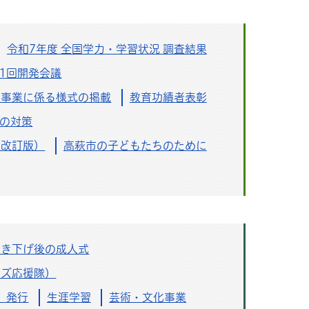
令和7年度 全国学力・学習状況 調査結果
1回開発会議
助事業に係る様式の掲載
教育功績者表彰
後の対策
（改訂版）
高萩市の子どもたちのために
引き下げ後の成人式
ッズ応援隊）
」発行
生涯学習
芸術・文化事業