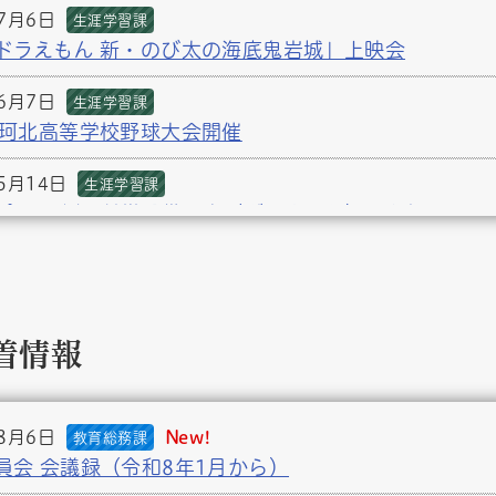
年7月6日
生涯学習課
ドラえもん 新・のび太の海底鬼岩城」上映会
年6月7日
生涯学習課
回珂北高等学校野球大会開催
5月14日
生涯学習課
ポーツ広場 付帯設備工事（グラウンド）のお知らせ
5月12日
教育総務課
校 就学援助制度
年5月7日
着情報
教育総務課
立学校の教育職員に関する業務量管理・健康確保措置
3月31日
生涯学習課
年8月6日
New!
教育総務課
年度 スポーツ振興くじ助成事業実施
員会 会議録（令和8年1月から）