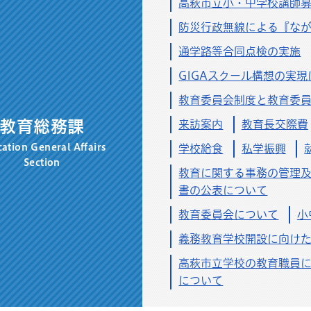
高萩市立小・中学校講師
7月22日
生涯学習課
防災行政無線による『な
ポーツ広場人工芝グラウンドの予約について
通学路等合同点検の実施
7月17日
生涯学習課
GIGAスクール構想の実
4回市長杯争奪軟式野球大会開催⚾
教育委員会制度と教育委
7月17日
教育総務課
教育総務課
来訪案内
教育長交際費
給食
ation General Affairs
学校給食
私学振興
Section
7月16日
生涯学習課
教育に関する事務の管理
いきいき高萩2026」発行
書の公表について
教育委員会について
小
年7月9日
生涯学習課
ーリーホック2026/27シーズン 高萩市PR大使決定
義務教育学校開設に向け
高萩市立学校の教育職員
年7月6日
生涯学習課
について
ドラえもん 新・のび太の海底鬼岩城」上映会