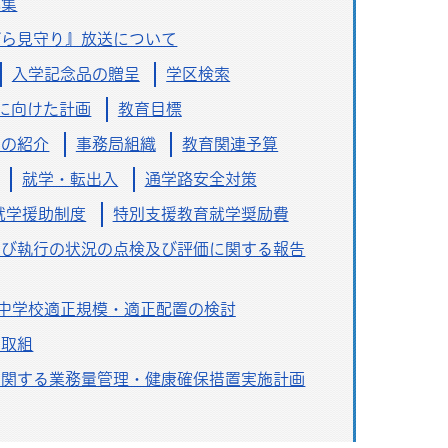
募集
がら見守り』放送について
入学記念品の贈呈
学区検索
現に向けた計画
教育目標
員の紹介
事務局組織
教育関連予算
就学・転出入
通学路安全対策
就学援助制度
特別支援教育就学奨励費
及び執行の状況の点検及び評価に関する報告
中学校適正規模・適正配置の検討
た取組
に関する業務量管理・健康確保措置実施計画