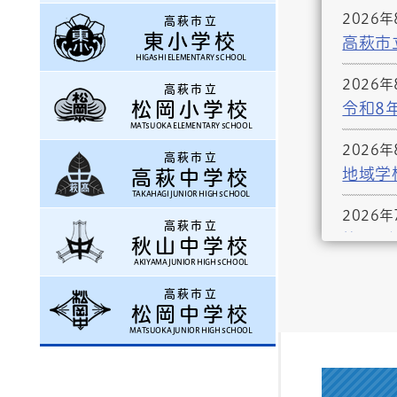
2026年
2026
高萩市立
長久保
東小学校
高萩市
HIGASHI ELEMENTARY SCHOOL
2025年
2026
高萩市立
学用品
松岡小学校
令和8
MATSUOKA ELEMENTARY SCHOOL
2026
高萩市立
地域学
高萩中学校
TAKAHAGI JUNIOR HIGH SCHOOL
2026年
高萩市立
第1回
秋山中学校
AKIYAMA JUNIOR HIGH SCHOOL
2026年
高萩市立
教育に
松岡中学校
MATSUOKA JUNIOR HIGH SCHOOL
2026年
戸沢政