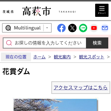
高萩市公式Facebo
高萩市公式X
高萩市公
高萩
Multilingual
現在の位置
ホーム
>
観光案内
>
観光スポット
>
花貫ダム
アクセスマップはこちら