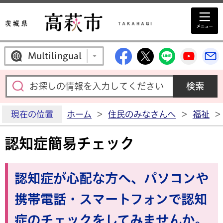
高萩市公式Facebo
高萩市公式X
高萩市公
高萩
Multilingual
現在の位置
ホーム
>
住民のみなさんへ
>
福祉
>
認知症簡易チェック
認知症が心配な方へ、パソコンや
携帯電話・スマートフォンで認知
症のチェックをしてみませんか。