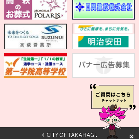
© CITY OF TAKAHAGI.
閉