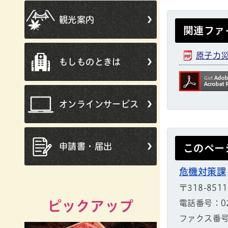
観光案内
関連ファ
原子力災
もしものときは
オンラインサービス
申請書・届出
このペー
危機対策課
〒318-851
ピックアップ
電話番号：029
ファクス番号：