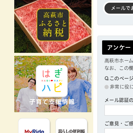
メールで
アンケー
高萩市ホー
なお、この
Q.このペー
非常に役
メール認証
MyRideのるる
暮らしの便利
ご意見・ご