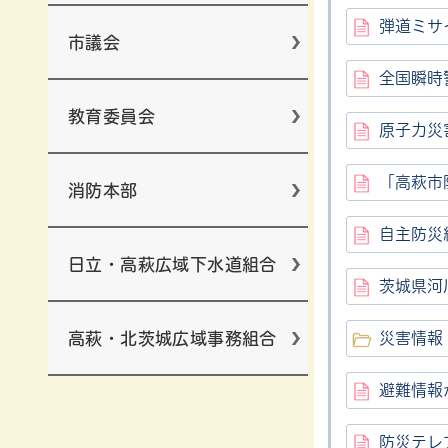
弾道ミサ
市議会
全国瞬時
教育委員会
原子力災
「高萩市
消防本部
自主防災
日立・高萩広域下水道組合
茨城県河
高萩・北茨城広域事務組合
災害情報
避難情報
防災テレ