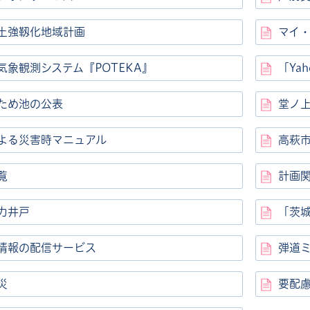
土強靱化地域計画
マイ
気象観測システム『POTEKA』
「Ya
ため池の公表
堂ノ
よる災害時マニュアル
高萩
覧
計画
力井戸
「茨
情報の配信サービス
弾道
災
要配