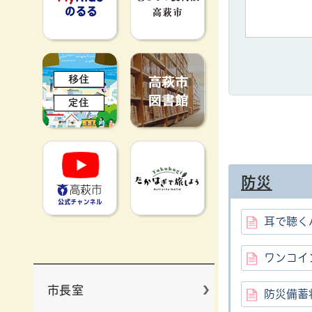
移住定住
高萩市図書館
高萩市YouTube公式チャンネ
たかはぎで旅
防災
耳で聴く
ワンコイ
市長室
防災備蓄