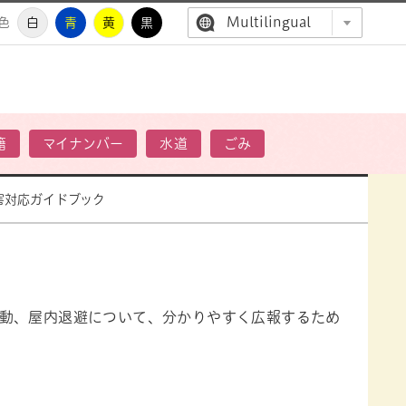
Multilingual
色
白
青
黄
黒
高萩市公
籍
マイナンバー
水道
ごみ
害対応ガイドブック
動、屋内退避について、分かりやすく広報するため