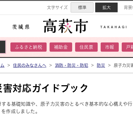
ネル
文字サイズ
標準
拡大
背景
ふるさと納税
補助金
住民票
市報
戸
ーム
>
住民のみなさんへ
>
消防・防災・防犯
>
防災
>
原子力災
災害対応ガイドブック
対する基礎知識や、原子力災害のとるべき基本的な心構えや行
クを作成しました。