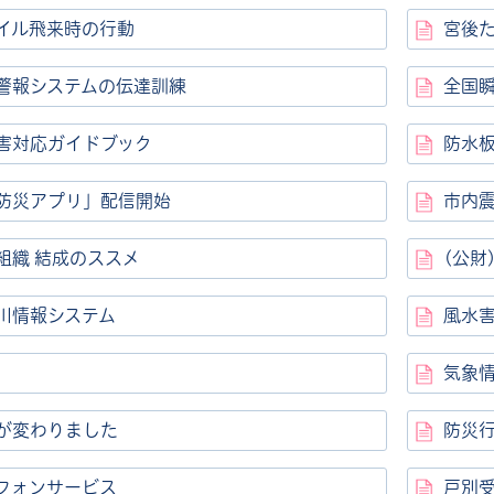
イル飛来時の行動
宮後
警報システムの伝達訓練
全国
害対応ガイドブック
防水
防災アプリ」配信開始
市内震
組織 結成のススメ
(公財
川情報システム
風水
気象
が変わりました
防災
フォンサービス
戸別