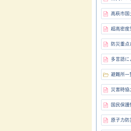
高萩市国
超高密度
防災重点
多言語に
避難所一
災害時協
国民保護
原子力防