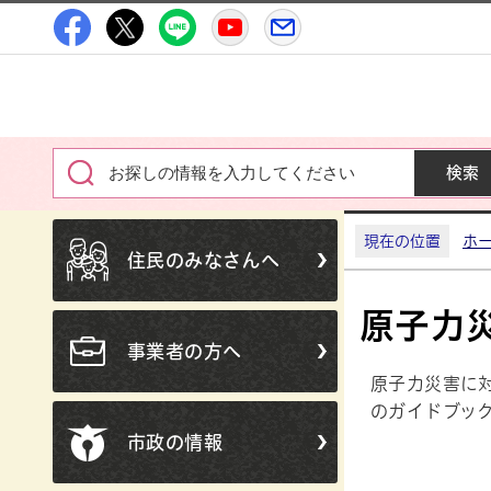
高萩市公式Facebook
高萩市公式X
高萩市公式LINE
高萩市YouTube公式チャン
メルたか
現在の位置
ホ
住民のみなさんへ
原子力
事業者の方へ
原子力災害に
のガイドブッ
市政の情報