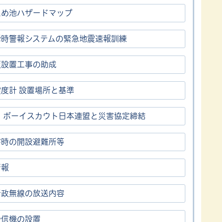
ため池ハザードマップ
瞬時警報システムの緊急地震速報訓練
板設置工事の助成
度計 設置場所と基準
) ボーイスカウト日本連盟と災害協定締結
害時の開設避難所等
情報
行政無線の放送内容
受信機の設置