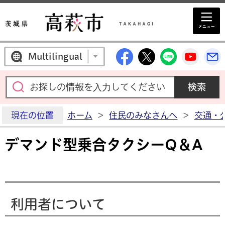
高萩市公式Facebo
高萩市公式X
高萩市公
高萩
Multilingual
現在の位置
ホーム
>
住民のみなさんへ
>
交通・
デマンド型乗合タクシーQ＆A
利用者について