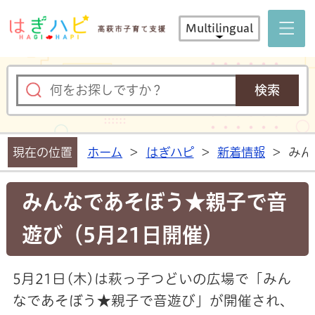
はぎハピ 
Multilingual
現在の位置
ホーム
>
はぎハピ
>
新着情報
>
みん
みんなであそぼう★親子で音
遊び（5月21日開催）
5月21日(木)は萩っ子つどいの広場で「みん
なであそぼう★親子で音遊び」が開催され、