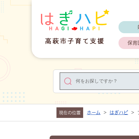
はぎハピ 高
保育
ホーム
>
はぎハピ
>
現在の位置