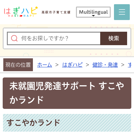
はぎハピ 
Multilingual
現在の位置
ホーム
>
はぎハピ
>
健診・発達
>
す
未就園児発達サポート すこや
かランド
すこやかランド