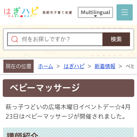
はぎハピ 
Multilingual
現在の位置
ホーム
>
はぎハピ
>
新着情報
>
ベビ
ベビーマッサージ
萩っ子つどいの広場木曜日イベントデー☆4月
23日はベビーマッサージが開催されました。
講師紹介