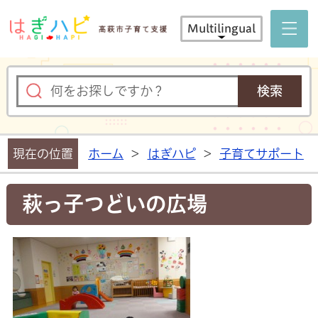
はぎハピ 
Multilingual
現在の位置
ホーム
>
はぎハピ
>
子育てサポート
萩っ子つどいの広場