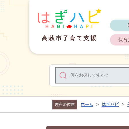
はぎハピ 高
保育
ホーム
>
はぎハピ
>
現在の位置