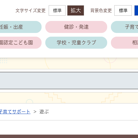
拡大
文字サイズ変更
標準
背景色変更
標準
萩市子育て支援公式ホームページ
妊娠・出産
健診・発達
子育
園
認定こども園
学校・児童クラブ
相
子育てサポート
>
遊ぶ