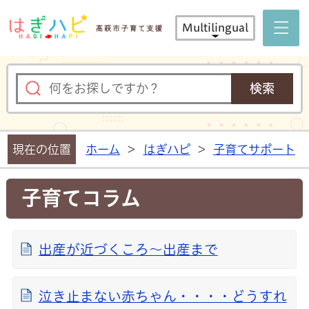
はぎハピ 
Multilingual
現在の位置
ホーム
>
はぎハピ
>
子育てサポート
子育てコラム
出産が近づくころ～出産まで
泣き止まない赤ちゃん・・・・どうすれ