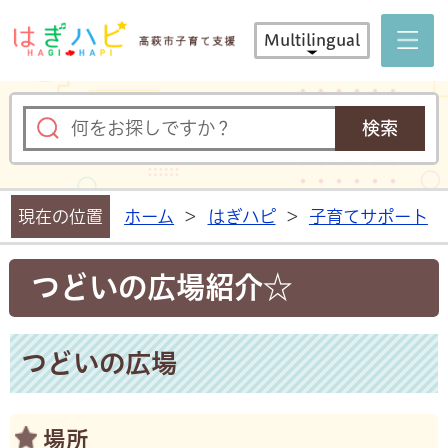
はぎハピ 
Multilingual
現在の位置
ホーム
>
はぎハピ
>
子育てサポート
つどいの広場紹介☆
つどいの広場
場所