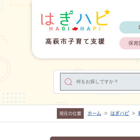
はぎハピ 高
保育
ホーム
>
はぎハピ
>
現在の位置