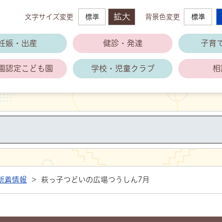
拡大
文字サイズ変更
標準
背景色変更
標準
萩市子育て支援公式ホームページ
妊娠・出産
健診・発達
子育
園
認定こども園
学校・児童クラブ
相
新着情報
>
萩っ子つどいの広場つうしん7月