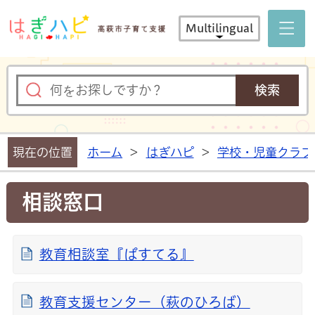
はぎハピ 
Multilingual
現在の位置
ホーム
>
はぎハピ
>
学校・児童クラブ
相談窓口
教育相談室『ぱすてる』
教育支援センター（萩のひろば）