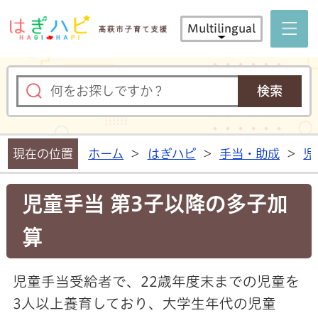
はぎハピ 
Multilingual
現在の位置
ホーム
>
はぎハピ
>
手当・助成
>
児
児童手当 第3子以降の多子加
算
児童手当受給者で、22歳年度末までの児童を
3人以上養育しており、大学生年代の児童