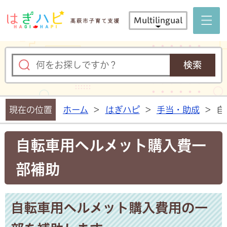
はぎハピ 
Multilingual
現在の位置
ホーム
>
はぎハピ
>
手当・助成
>
自
自転車用ヘルメット購入費一
部補助
自転車用ヘルメット購入費用の一