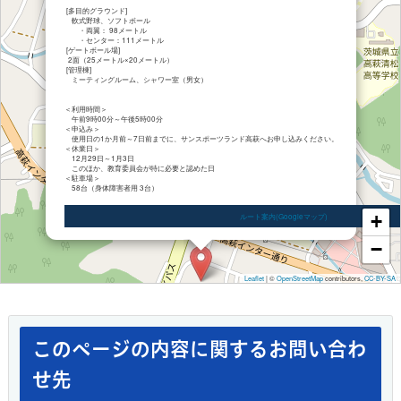
[多目的グラウンド]
軟式野球、ソフトボール
・両翼： 98メートル
・センター：111メートル
[ゲートボール場]
2面（25メートル×20メートル）
[管理棟]
ミーティングルーム、シャワー室（男女）
＜利用時間＞
午前9時00分～午後5時00分
＜申込み＞
使用日の1か月前～7日前までに、サンスポーツランド高萩へお申し込みください。
＜休業日＞
12月29日～1月3日
このほか、教育委員会が特に必要と認めた日
＜駐車場＞
58台（身体障害者用 3台）
+
ルート案内(Googleマップ)
−
Leaflet
|
©
OpenStreetMap
contributors,
CC-BY-SA
このページの内容に関するお問い合わ
せ先