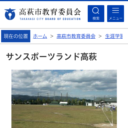
高
検索
メニュー
現在の位置
ホーム
>
高萩市教育委員会
>
生涯学習
サンスポーツランド高萩