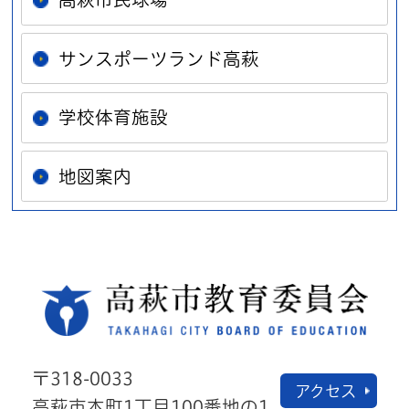
サンスポーツランド高萩
学校体育施設
地図案内
高萩
〒318-0033
アクセス
高萩市本町1丁目100番地の1