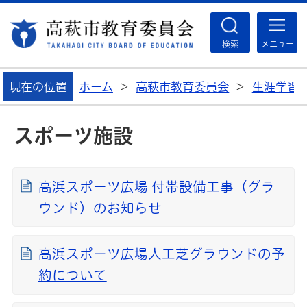
高
検索
メニュー
現在の位置
ホーム
>
高萩市教育委員会
>
生涯学習
スポーツ施設
高浜スポーツ広場 付帯設備工事（グラ
ウンド）のお知らせ
高浜スポーツ広場人工芝グラウンドの予
約について