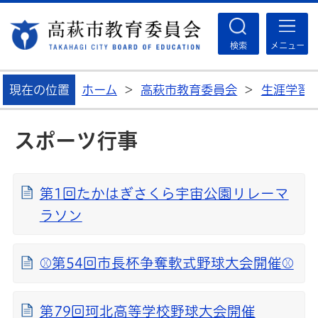
高
検索
メニュー
現在の位置
ホーム
>
高萩市教育委員会
>
生涯学習
スポーツ行事
第1回たかはぎさくら宇宙公園リレーマ
ラソン
⚾第54回市長杯争奪軟式野球大会開催⚾
第79回珂北高等学校野球大会開催