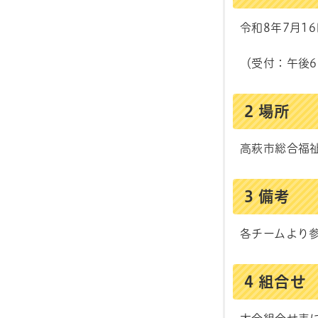
令和8年7月16
（受付：午後6
2 場所
高萩市総合福
3 備考
各チームより参
4 組合せ