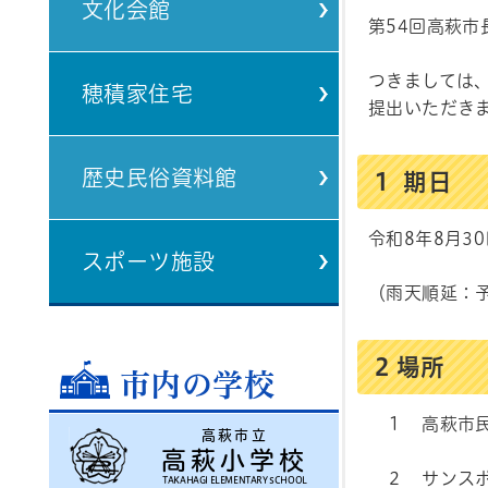
文化会館
第54回高萩
つきましては
穂積家住宅
提出いただき
歴史民俗資料館
1 期日
令和8年8月3
スポーツ施設
（雨天順延：予
2 場所
市内の学校
１ 高萩市
高萩市立
高萩小学校
２ サンスポ
TAKAHAGI ELEMENTARY SCHOOL