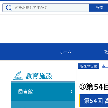
ホーム
教
現在の位置
ホ
教育施設
⚾第5
図書館
第54
回