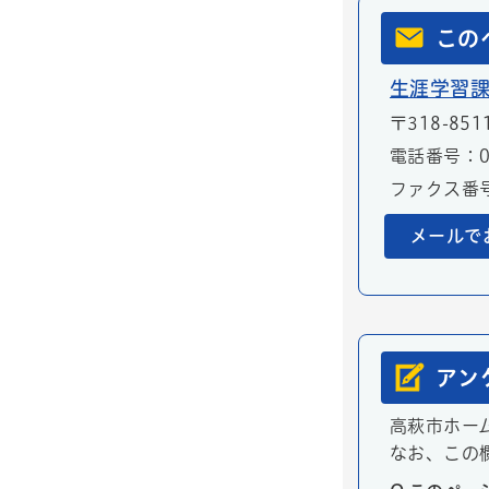
この
生涯学習課
〒318-85
電話番号：02
ファクス番号：
メールで
アン
高萩市ホー
なお、この