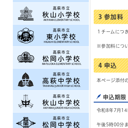
高萩市立
秋山小学校
3 参加料
AKIYAMA ELEMENTARY SCHOOL
高萩市立
１チームにつき
東小学校
HIGASHI ELEMENTARY SCHOOL
※参加料につ
高萩市立
松岡小学校
4 申込
MATSUOKA ELEMENTARY SCHOOL
高萩市立
高萩中学校
本ページ添付
TAKAHAGI JUNIOR HIGH SCHOOL
高萩市立
申込期限
秋山中学校
AKIYAMA JUNIOR HIGH SCHOOL
令和8年7月1
高萩市立
松岡中学校
午後5時00分