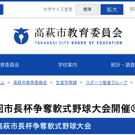
拡大
背
文字サイズ変更
標準
高萩
育委員会
学校案内
統計・調査
ーム
>
高萩市教育委員会
>
生涯学習課
>
スポーツ推進グループ
>
4回市長杯争奪軟式野球大会開催
 高萩市長杯争奪軟式野球大会