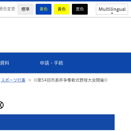
景色変更
標準
青色
黄色
黒色
Multilingual
市教育委員会公式ホームページ
資料
申請・手続
スポーツ行事
>
⚾第54回市長杯争奪軟式野球大会開催⚾
⚾