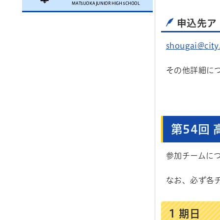
MATSUOKA JUNIOR HIGH SCHOOL
申込先ア
shougai@city.
その他詳細に
第54回
参加チームに
なお、必ず各
1 期日