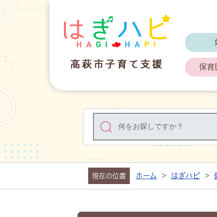
はぎハピ 高
保育
ホーム
>
はぎハピ
>
現在の位置