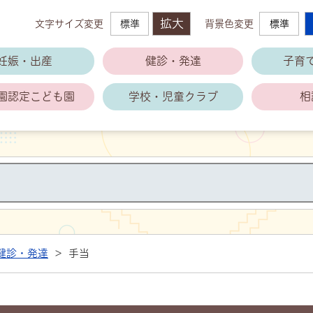
拡大
文字サイズ変更
標準
背景色変更
標準
萩市子育て支援公式ホームページ
妊娠・出産
健診・発達
子育
園
認定こども園
学校・児童クラブ
相
健診・発達
>
手当