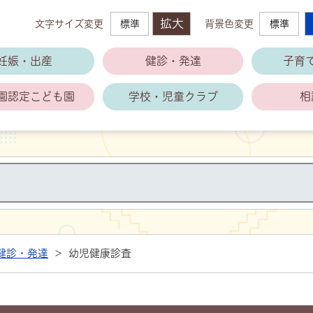
拡大
文字サイズ変更
標準
背景色変更
標準
萩市子育て支援公式ホームページ
妊娠・出産
健診・発達
子育
園
認定こども園
学校・児童クラブ
相
健診・発達
>
幼児健康診査