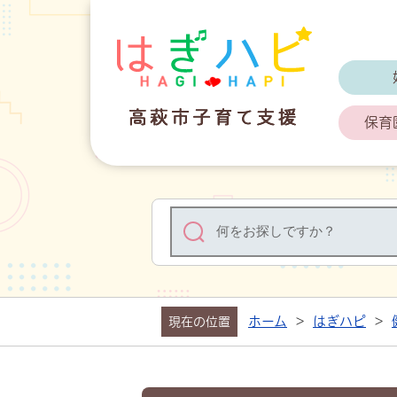
はぎハピ 高
保育
ホーム
>
はぎハピ
>
現在の位置