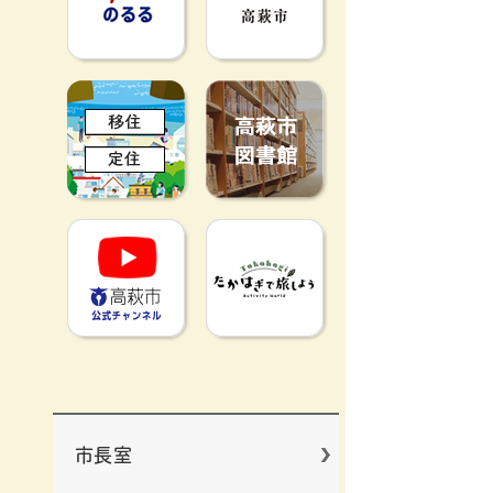
移住定住
高萩市図書館
高萩市YouTube公式チャンネ
たかはぎで旅
市長室