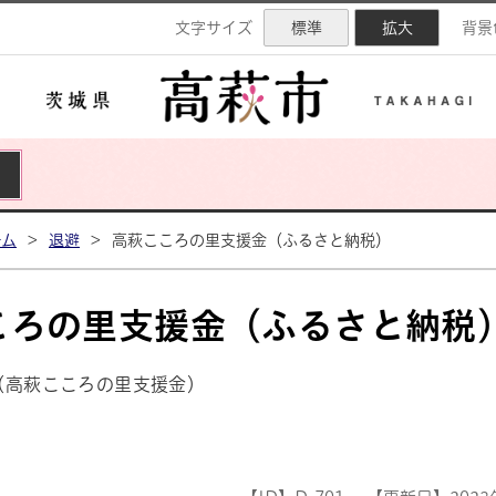
ネル
文字サイズ
標準
拡大
背景
ーム
>
退避
>
高萩こころの里支援金（ふるさと納税）
ころの里支援金（ふるさと納税
（高萩こころの里支援金）