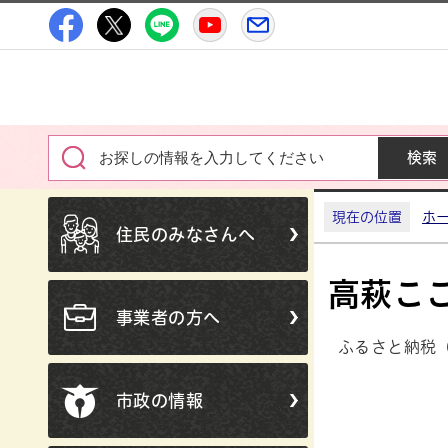
高萩市公式Facebook
高萩市公式Twitter
高萩市公式LINE
高萩市YouTube公式チャン
メルたか
現在の位置
ホ
住民のみなさんへ
高萩こ
事業者の方へ
ふるさと納税
市政の情報