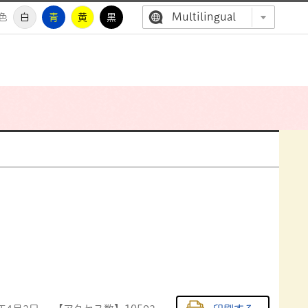
Multilingual
色
白
青
黄
黒
高萩市公
）