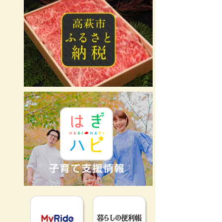
MyRideのるる
暮らしの便利