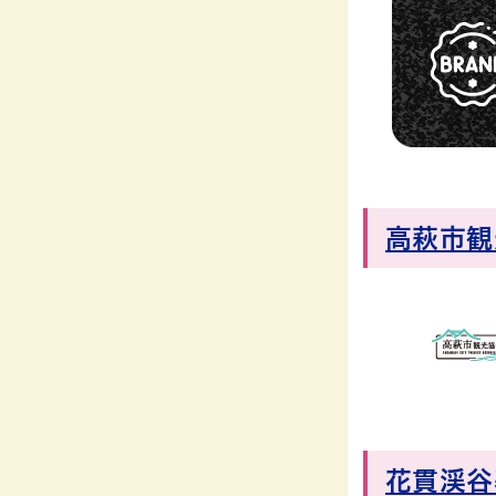
高萩市観
花貫渓谷