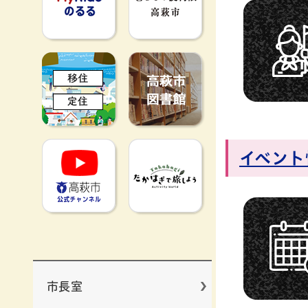
移住定住
高萩市図書館
高萩市YouTube公式チャンネ
たかはぎで旅
イベント
市長室