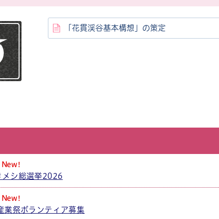
「花貫渓谷基本構想」の策定
New!
メシ総選挙2026
New!
市産業祭ボランティア募集