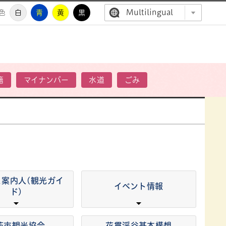
Multilingual
色
白
青
黄
黒
高萩市公
籍
マイナンバー
水道
ごみ
と案内人(観光ガイ
イベント情報
ド)
萩市観光協会
花貫渓谷基本構想