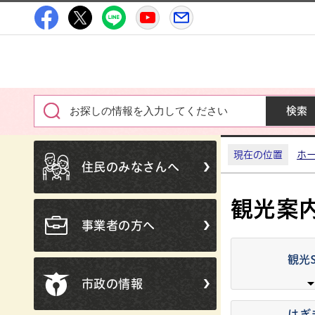
高萩市公式Facebook
高萩市公式X
高萩市公式LINE
高萩市YouTube公式チャン
メルたか
現在の位置
ホ
住民のみなさんへ
観光案
事業者の方へ
観光
市政の情報
はぎ