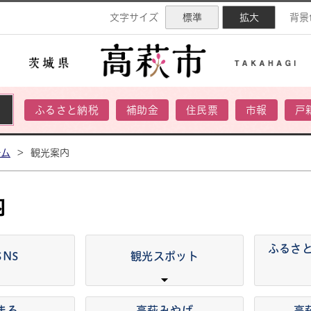
ネル
文字サイズ
標準
拡大
背景
ふるさと納税
補助金
住民票
市報
戸
ーム
>
観光案内
内
ふるさ
SNS
観光スポット
まろ
高萩みやげ
高