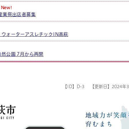
New!
産業祭出店者募集
・ウォーターアスレチックIN高萩
然公園 7月から再開
日
所（メモリア）営業時間変更
【ID】
D-3
【更新日】
2024年
通行止め解除
日
高萩市
シャワーの使用再開