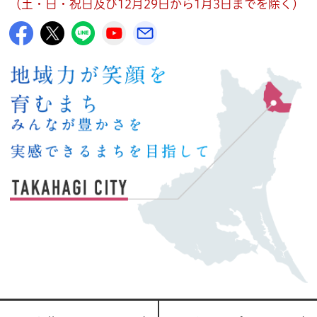
（土・日・祝日及び12月29日から1月3日までを除く）
高萩市公式Facebook
高萩市公式X
高萩市公式LINE
高萩市YouTube公式チャンネル
メルたか