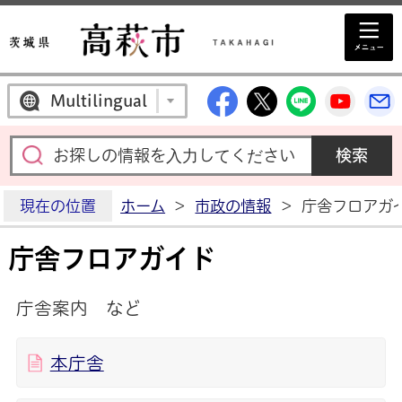
高萩市公式Facebo
高萩市公式X
高萩市公
高萩
Multilingual
現在の位置
ホーム
>
市政の情報
>
庁舎フロアガ
庁舎フロアガイド
庁舎案内 など
本庁舎