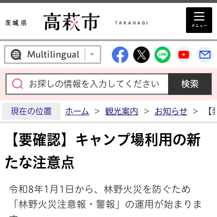
高萩市公式Facebo
高萩市公式X
高萩市公
高萩
Multilingual
現在の位置
ホーム
>
観光案内
>
お知らせ
>
【
【要確認】キャンプ場利用の新
たな注意点
令和8年1月1日から、林野火災を防ぐため
「林野火災注意報・警報」の運用が始まりま