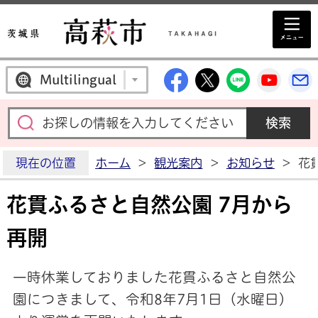
高萩市公式Facebo
高萩市公式X
高萩市公
高萩
Multilingual
現在の位置
ホーム
>
観光案内
>
お知らせ
>
花
花貫ふるさと自然公園 7月から
再開
一時休業しておりました花貫ふるさと自然公
園につきまして、令和8年7月1日（水曜日）