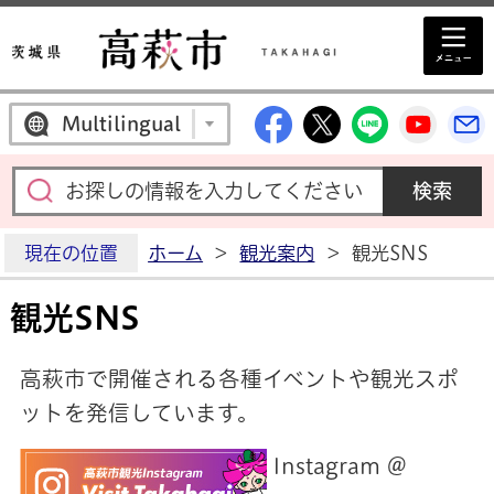
高萩市公式Facebo
高萩市公式X
高萩市公
高萩
Multilingual
現在の位置
ホーム
>
観光案内
>
観光SNS
観光SNS
高萩市で開催される各種イベントや観光スポ
ットを発信しています。
Instagram ＠